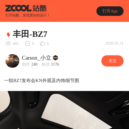
打开App
打开站酷，发现更好的设计！
丰田-BZ7
2026.05.11
481
0
6
Carson_小立
关注
创作
240
粉丝
1176
一组BZ7发布会KN外观及内饰细节图