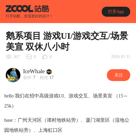
打开App
打开站酷，发现更好的设计！
鹅系项目 游戏UI/游戏交互/场景
美宣 双休八小时
2026.05.11
367
0
0
IceWhale
关注
创作
7
粉丝
17
hello 我们在招中高级游戏UI、游戏交互、场景美宣 （15～
25k）
base：广州天河区（谭村地铁站旁）、厦门湖里区（湿地公
园地铁站旁）、上海虹口区