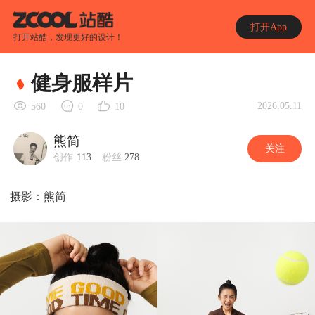
打开App
打开站酷，发现更好的设计！
健身服样片
2026.05.11
560
0
10
熊简
关注
创作
113
粉丝
278
摄影：熊简