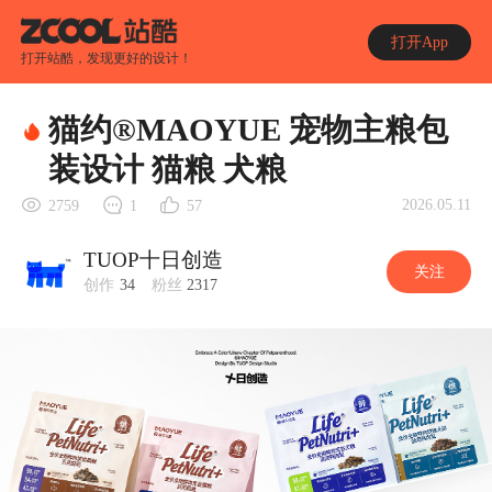
打开App
打开站酷，发现更好的设计！
猫约®MAOYUE 宠物主粮包
装设计 猫粮 犬粮
2026.05.11
2759
1
57
TUOP十日创造
关注
创作
34
粉丝
2317