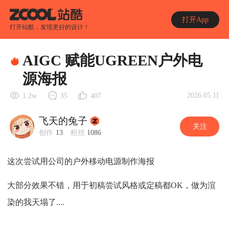
打开App
打开站酷，发现更好的设计！
AIGC 赋能UGREEN户外电
源海报
2026.05.11
1.2w
35
407
飞天的兔子
关注
创作
13
粉丝
1086
这次尝试用公司的户外移动电源制作海报
大部分效果不错，用于初稿尝试风格或定稿都OK，做为渲
染的我天塌了....