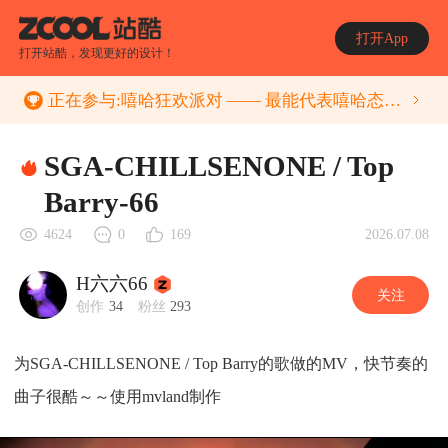
打开App
打开站酷，发现更好的设计！
正在参与:
嘻哈狂欢派对 —— 最能代表嘻哈态度的AIMV创作大赛
SGA-CHILLSENONE / Top
Barry-66
2026.07.08
4624
0
169
H六六66
关注
创作
34
粉丝
293
为SGA-CHILLSENONE / Top Barry的歌做的MV，快节奏的
曲子很酷～～使用mvland制作