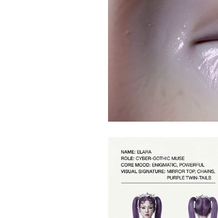
Current
Duration
/
Time
Time