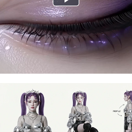
Play
Video
Loaded:
Progress:
0%
0.00%