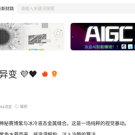
点新财路
域异变 💜🖤
版权
664
浏览
将神秘赛博紫与冰冷液态金属缝合。这是一场纯粹的视觉暴动。
紫色水幕而来。将浪漫解构，注入冷酷的算法。