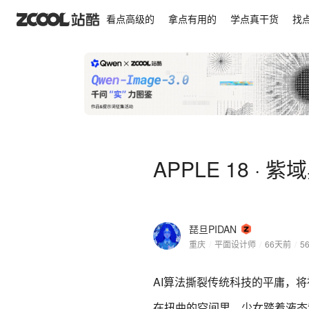
APPLE 18 · 紫域异变 💜🖤
看点高级的
拿点有用的
学点真干货
找
APPLE 18 · 紫
琵旦PIDAN
重庆
/
平面设计师
/
66天前
/
5
AI算法撕裂传统科技的平庸，
在扭曲的空间里，少女踏着液态