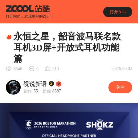
打开App
打开站酷，发现更好的设计！
永恒之星，韶音波马联名款
耳机3D屏+开放式耳机功能
篇
2026.06.02
6546
0
210
视说新语
关注
创作
55
粉丝
8587