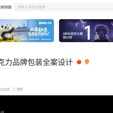
点新财路
｜巧克力品牌包装全案设计
版权
530
浏览
设计