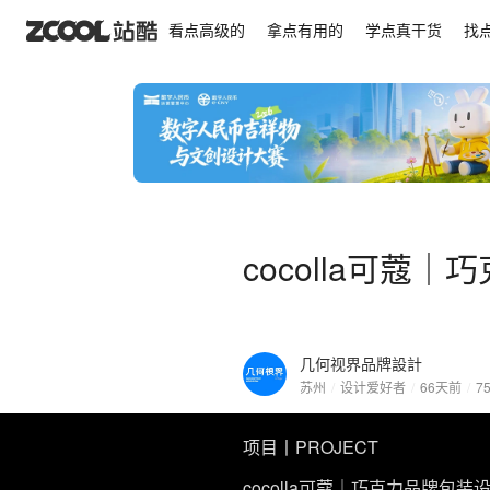
cocolla可蔻｜巧克力品牌包装全案设计
看点高级的
拿点有用的
学点真干货
找
cocolla可蔻
几何视界品牌設計
苏州
/
设计爱好者
/
66天前
/
7
项目丨PROJECT
cocolla可蔻｜巧克力品牌包装