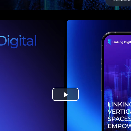
Loaded:
Progress:
0%
0.00%
Play
Video