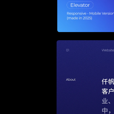
Current
Duration
/
Time
Time