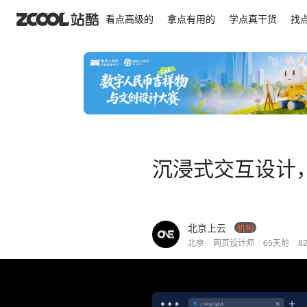
沉浸式交互设计，电梯科技公司的出海官网
看点高级的
拿点有用的
学点真干货
找
沉浸式交互设计
北京上云
机构
北京
/
网页设计师
/
65天前
/
8