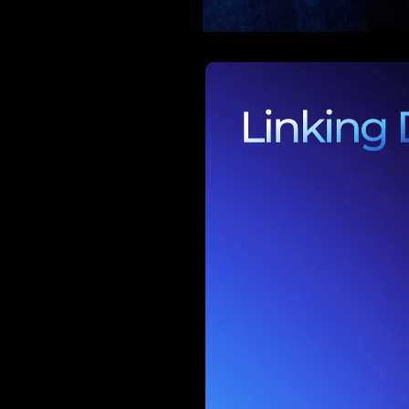
Current
Duration
/
Time
Time