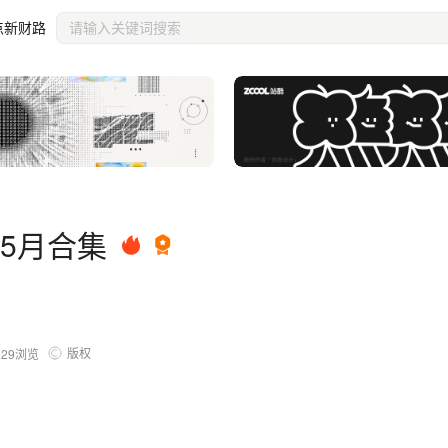
点新财路
.5月合集
版权
529
浏览