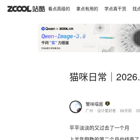
猫咪日常｜2026.5月合集
看点高级的
拿点有用的
学点真干货
找
猫咪日常｜2026
蟹味喵酱
广州
/
设计爱好者
/
68天前
/
3
平平淡淡的又过去了一个月
上半年倒数的第二个月也结束了