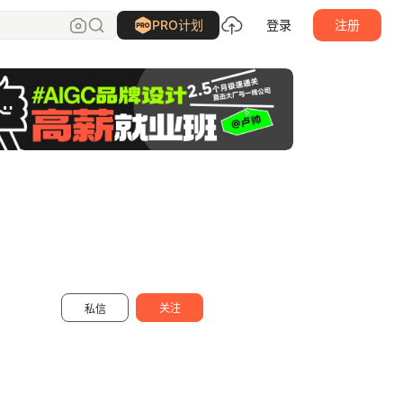
蟹味喵酱
关注
PRO计划
登录
注册
关注
私信