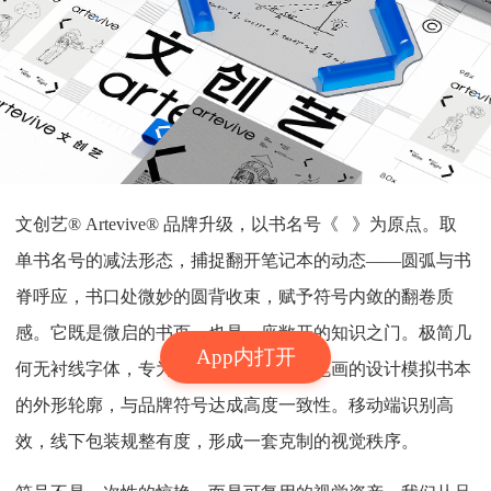
文创艺® Artevive® 品牌升级，以书名号《 》为原点。取
单书名号的减法形态，捕捉翻开笔记本的动态——圆弧与书
脊呼应，书口处微妙的圆背收束，赋予符号内敛的翻卷质
感。它既是微启的书页，也是一座敞开的知识之门。极简几
App内打开
何无衬线字体，专为新消费场景设计，笔画的设计模拟书本
的外形轮廓，与品牌符号达成高度一致性。移动端识别高
效，线下包装规整有度，形成一套克制的视觉秩序。