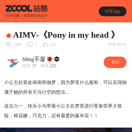
打开App
打开站酷，发现更好的设计！
AIMV-《Pony in my head 》
2026.06.01
5588
3
215
bling不凝
关注
创作
17
粉丝
225
小公主好喜欢画画和做梦，因为梦里什么都有，可以实现独
属于她的所有天马行空的想法...
这次六一，快乐小马带着小公主在梦里进行零食世界大冒
险，棉花糖，巧克力，还有最爱的爆米花！！