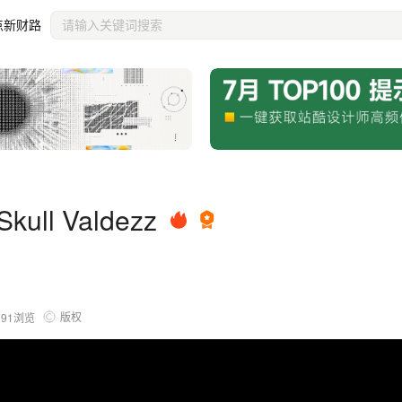
点新财路
ull Valdezz
版权
991
浏览