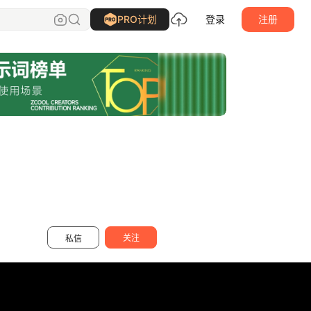
Gong_Zi_Chen
关注
PRO计划
登录
注册
关注
私信