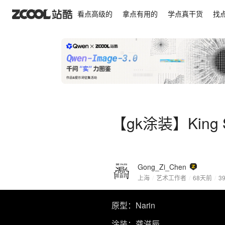
【gk涂装】King Skull Valdezz
看点高级的
拿点有用的
学点真干货
找
【gk涂装】King Sk
Gong_Zi_Chen
上海
/
艺术工作者
/
68天前
/
3
原型：Narin
涂装：龚滋辰