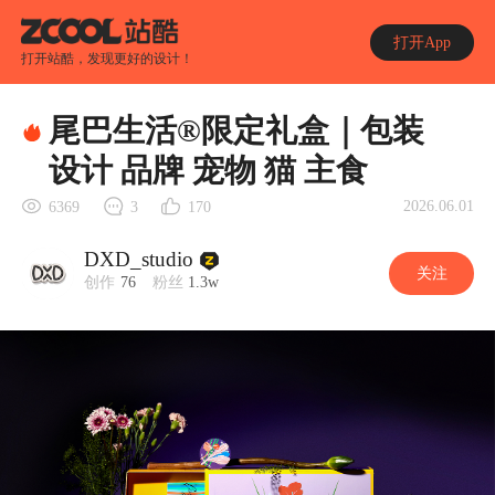
打开App
打开站酷，发现更好的设计！
尾巴生活®限定礼盒｜包装
设计 品牌 宠物 猫 主食
2026.06.01
6369
3
170
DXD_studio
关注
创作
76
粉丝
1.3w