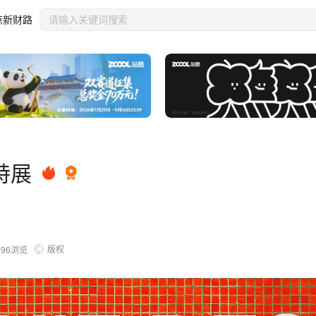
点新财路
特展
版权
696
浏览