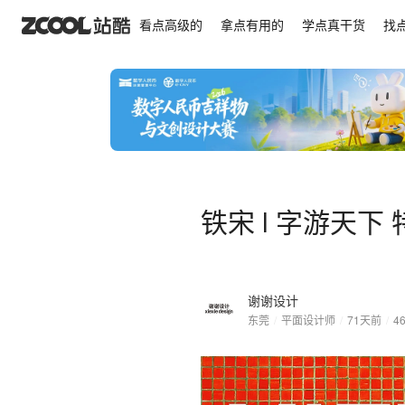
铁宋 l 字游天下 特展
看点高级的
拿点有用的
学点真干货
找
铁宋 l 字游天下 
谢谢设计
东莞
/
平面设计师
/
71天前
/
4