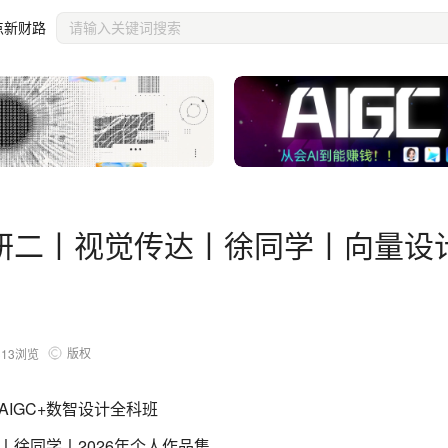
点新财路
研二丨视觉传达丨徐同学丨向量设
版权
313
浏览
IGC+数智设计全科班
徐同学丨2026年个人作品集