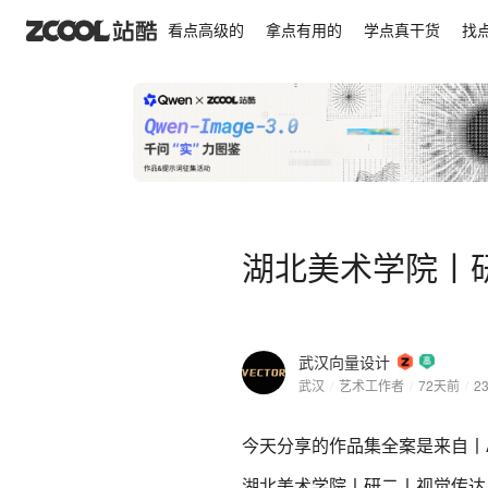
湖北美术学院丨研二丨视觉传达丨徐同学丨向量设计
看点高级的
拿点有用的
学点真干货
找
湖北美术学院丨
武汉向量设计
武汉
/
艺术工作者
/
72天前
/
2
今天分享的作品集全案是来自丨A
湖北美术学院丨研二丨视觉传达丨