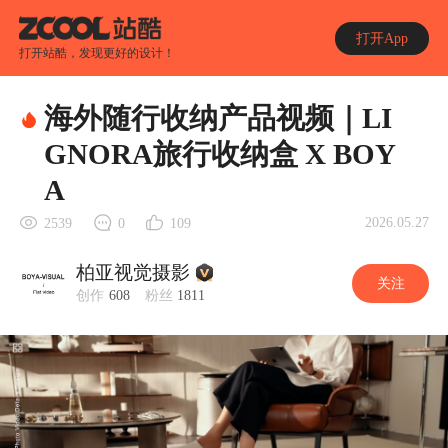
打开App
打开站酷，发现更好的设计！
海外随行收纳产品视频｜LI
GNORA旅行收纳盒 X BOY
A
2026.05.27
2539
0
109
柏亚视觉摄影
关注
创作
608
粉丝
1811