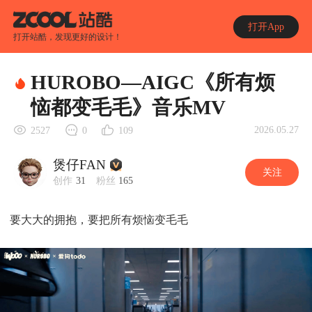
打开App
打开站酷，发现更好的设计！
HUROBO—AIGC《所有烦
恼都变毛毛》音乐MV
2026.05.27
2527
0
109
煲仔FAN
关注
创作
31
粉丝
165
要大大的拥抱，要把所有烦恼变毛毛