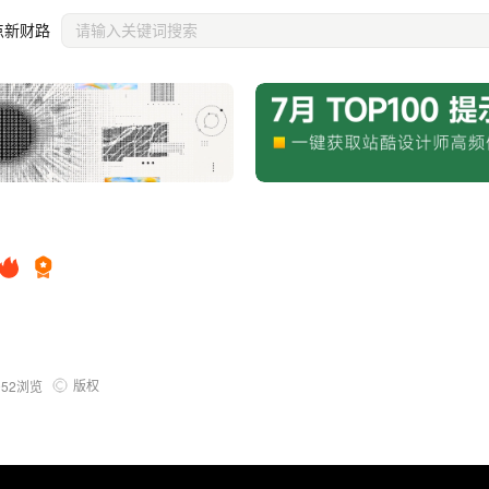
点新财路
版权
952
浏览