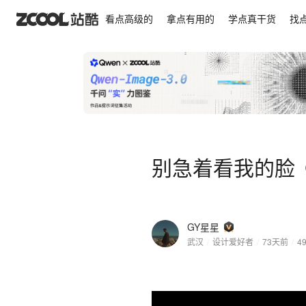
别急着看我的脸
看点高级的
拿点有用的
学点真干货
找
别急着看我的脸
GY星星
武汉
/
设计爱好者
/
73天前
/
4