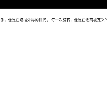
Loaded:
Progress:
0%
0.00%
手，像是在遮挡外界的目光；
每一次旋转，像是在逃离被定义
。