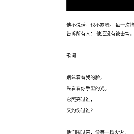
Current
Duration
/
Time
Time
他不说话，也不露脸。
每一次抬
告诉所有人：
他还没有被击垮
歌词
别急着看我的脸，
先看看你手里的光。
它照亮过谁，
又灼伤过谁？
他们围过来，像等一场火灾，