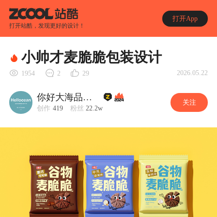
打开App
打开站酷，发现更好的设计！
小帅才麦脆脆包装设计
2026.05.22
1954
2
29
你好大海品牌设计
关注
创作
419
粉丝
22.2w