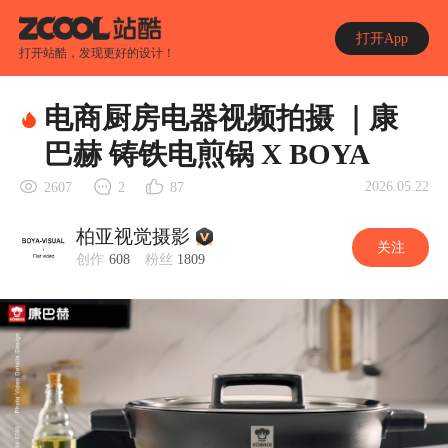
打开App
打开站酷，发现更好的设计！
电商厨房电器视频拍摄 ｜康
巴赫 铸铁电煎锅 X BOYA
2026.05.22
2607
2
87
柏亚视觉摄影
关注
创作
608
粉丝
1809