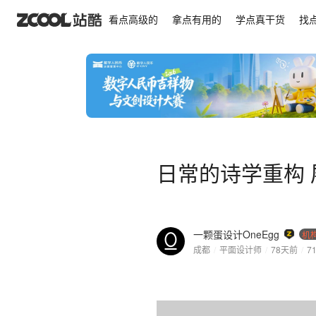
日常的诗学重构 展览设计
看点高级的
拿点有用的
学点真干货
找
日常的诗学重构 
一颗蛋设计OneEgg
机
成都
/
平面设计师
/
78天前
/
7