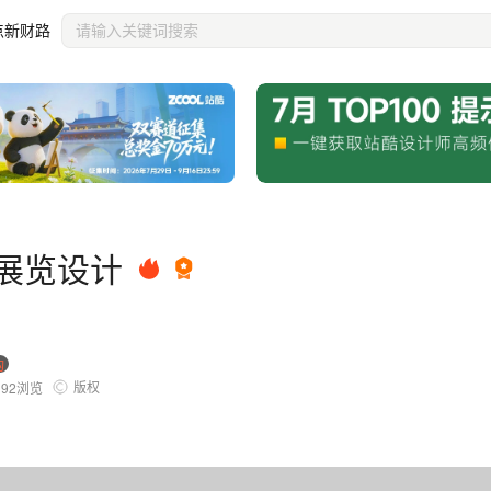
点新财路
展览设计
构
版权
192
浏览