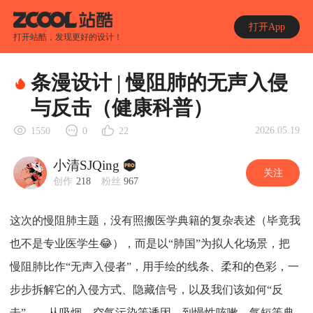
打开App
打开站酷，发现更好的设计！
条漫设计 | 慢阻肺的无声入侵
与反击（健康科普）
2026.05.19
1550
0
22
小清SJQing
关注
创作
218
粉丝
967
这次的慢阻肺主题，没有照搬医学典籍的复杂表述（毕竟我
也不是专业医学生😂），而是以“肺国”为拟人化场景，把
慢阻肺比作“无声入侵者”，用手绘的线条、柔和的色彩，一
步步拆解它的入侵方式、隐藏信号，以及我们该如何“反
击”——从吸烟、空气污染等诱因，到慢性咳嗽、气短等典