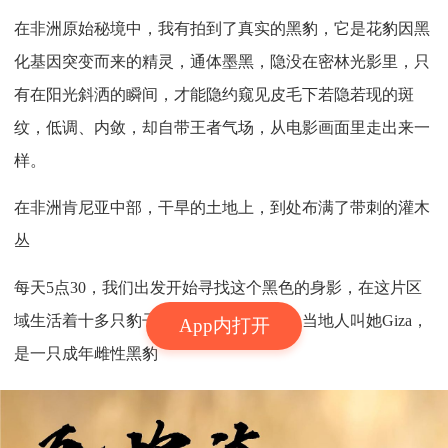
在非洲原始秘境中，我有拍到了真实的黑豹，它是花豹因黑
化基因突变而来的精灵，通体墨黑，隐没在密林光影里，只
有在阳光斜洒的瞬间，才能隐约窥见皮毛下若隐若现的斑
纹，低调、内敛，却自带王者气场，从电影画面里走出来一
样。
在非洲肯尼亚中部，干旱的土地上，到处布满了带刺的灌木
丛
每天5点30，我们出发开始寻找这个黑色的身影，在这片区
域生活着十多只豹子，但黑豹只有一只，当地人叫她Giza，
App内打开
是一只成年雌性黑豹