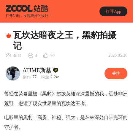
打开App
打开站酷，发现更好的设计！
瓦坎达暗夜之王，黑豹拍摄
记
2026.05.20
4014
4
90
ATIME斯基
关注
创作
77
粉丝
2.2w
曾经在荧幕里被《黑豹》超级英雄深深震撼的我，远赴非洲
荒野，邂逅了现实世界里的瓦坎达王者。
电影里的黑豹，高贵、神秘、强大，是丛林深处自带光环的
守护者。