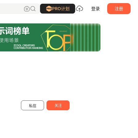
MadnessJ沐沐
关注
PRO计划
登录
注册
关注
私信