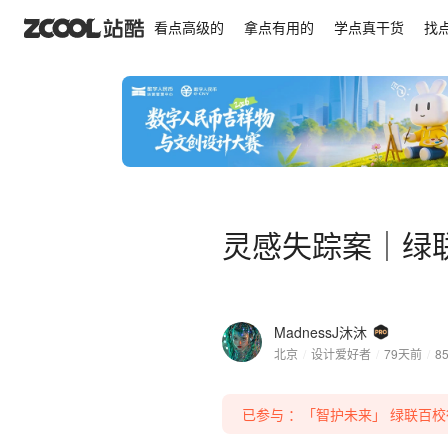
灵感失踪案｜绿联智护未来
看点高级的
拿点有用的
学点真干货
找
灵感失踪案｜绿
MadnessJ沐沐
北京
/
设计爱好者
/
79天前
/
8
已参与 ：「智护未来」 绿联百校