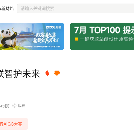
点新财路
联智护未来
版权
54
浏览
行AIGC大赛