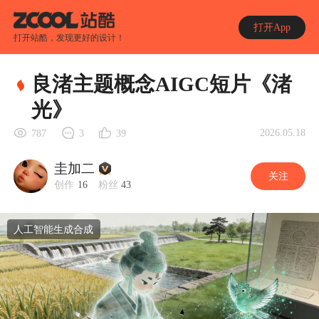
打开App
打开站酷，发现更好的设计！
良渚主题概念AIGC短片《渚
光》
2026.05.18
787
3
39
圭加二
关注
创作
16
粉丝
43
人工智能生成合成