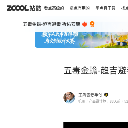
看点高级的
拿点有用的
学点真干货
找
五毒金蟾-趋吉避毒 祈佑安康
五毒金蟾-趋吉避
王丹青爱手创
杭州
/
产品设计师
/
83天前
/
5