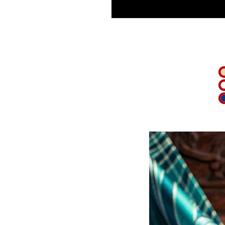
Current
Duration
/
Time
Time