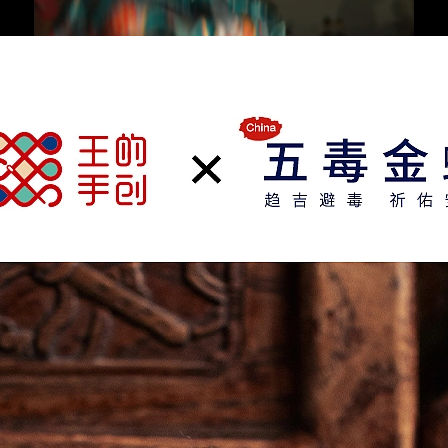
Loaded:
Progress:
0%
0.00%