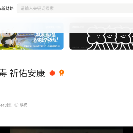
点新财路
毒 祈佑安康
版权
244
浏览