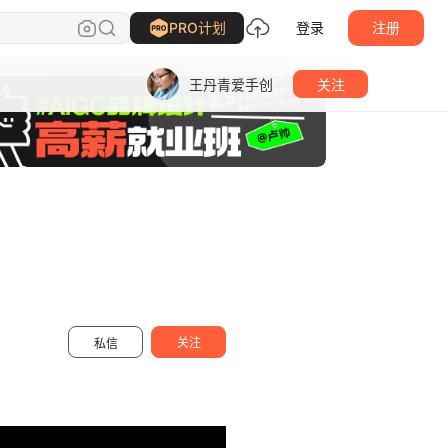
PRO计划
登录
注册
王丹青爱手创
关注
关注
私信