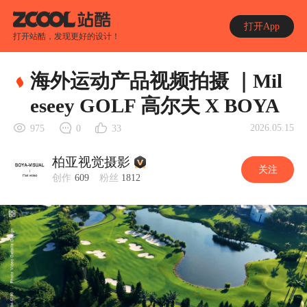
打开App
打开站酷，发现更好的设计！
海外运动产品视频拍摄 ｜Mil
eseey GOLF 高尔夫 X BOYA
2026.05.15
975
0
33
柏亚视觉摄影
关注
创作
609
粉丝
1812