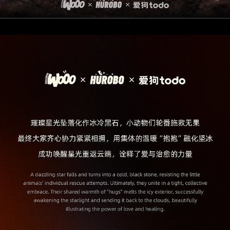
Loaded:
Progress:
0%
0.00%