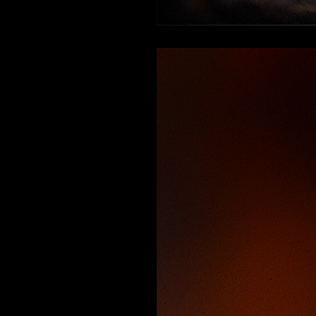
Current
Duration
/
Time
Time