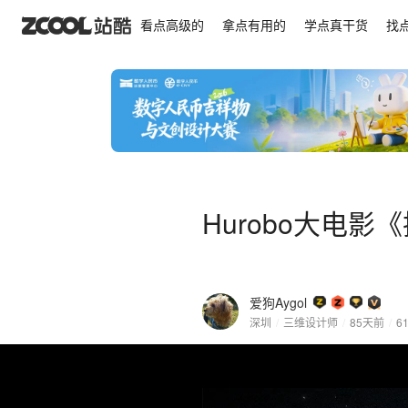
Hurobo大电影《拯救星光计划》
看点高级的
拿点有用的
学点真干货
找
Hurobo大电
爱狗Aygol
深圳
/
三维设计师
/
85天前
/
6