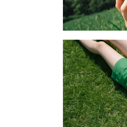
Current
Duration
/
Time
Time