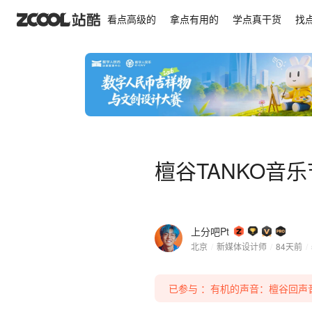
檀谷TANKO音乐节MV《把风开大》
看点高级的
拿点有用的
学点真干货
找
檀谷TANKO音
上分吧Pt
北京
/
新媒体设计师
/
84天前
/
已参与 ：有机的声音：檀谷回声