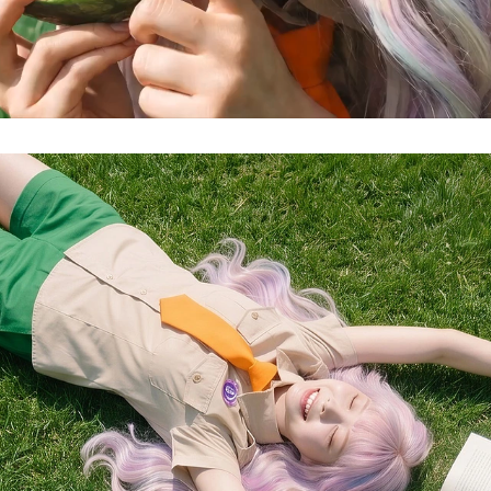
Loaded:
Progress:
0%
0.00%