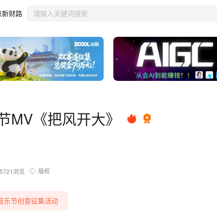
点新财路
乐节MV《把风开大》
版权
5721
浏览
音乐节创意征集活动