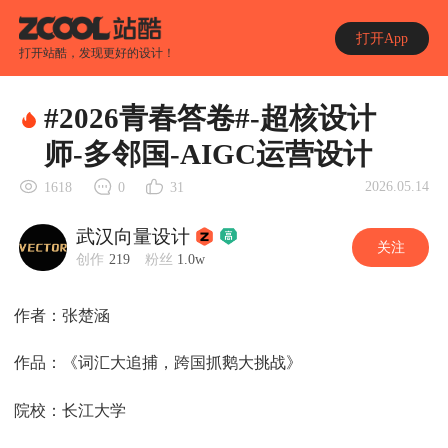
打开App
打开站酷，发现更好的设计！
#2026青春答卷#-超核设计
师-多邻国-AIGC运营设计
2026.05.14
1618
0
31
武汉向量设计
关注
创作
219
粉丝
1.0w
作者：张楚涵
作品：《词汇大追捕，跨国抓鹅大挑战》
院校：长江大学