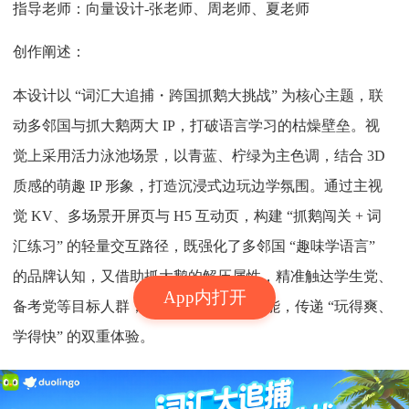
指导老师：向量设计-张老师、周老师、夏老师
创作阐述：
本设计以 “词汇大追捕・跨国抓鹅大挑战” 为核心主题，联
动多邻国与抓大鹅两大 IP，打破语言学习的枯燥壁垒。视
觉上采用活力泳池场景，以青蓝、柠绿为主色调，结合 3D
质感的萌趣 IP 形象，打造沉浸式边玩边学氛围。通过主视
觉 KV、多场景开屏页与 H5 互动页，构建 “抓鹅闯关 + 词
汇练习” 的轻量交互路径，既强化了多邻国 “趣味学语言”
的品牌认知，又借助抓大鹅的解压属性，精准触达学生党、
App内打开
备考党等目标人群，实现 IP 价值双向赋能，传递 “玩得爽、
学得快” 的双重体验。