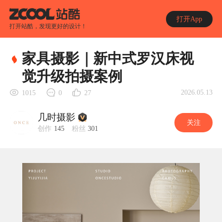
打开App
打开站酷，发现更好的设计！
家具摄影｜新中式罗汉床视
觉升级拍摄案例
2026.05.13
1015
0
27
几时摄影
关注
创作
145
粉丝
301