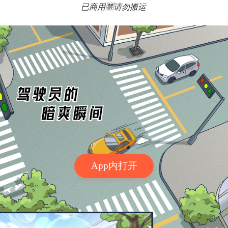
已商用🈲️请勿搬运
App内打开