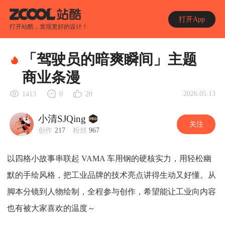
打开App
打开站酷，发现更好的设计！
「驾驶员的暗爽瞬间」主题
商业条漫
2026.05.13
1413
0
20
小清SJQing
关注
创作
217
粉丝
967
以四格小故事串联起 VAMA 车用钢的硬核实力，用轻松幽
默的手绘风格，把工业品牌的技术亮点讲得生动又好懂。从
脚本分镜到人物绘制，全程参与创作，希望能让工业向内容
也有被大家喜欢的温度～