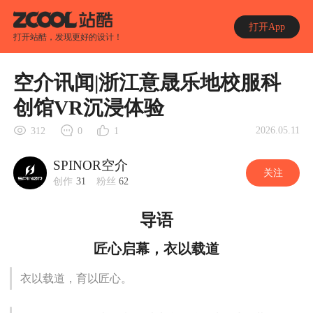
打开App
打开站酷，发现更好的设计！
空介讯闻|浙江意晟乐地校服科
创馆VR沉浸体验
2026.05.11
312
0
1
SPINOR空介
关注
创作
31
粉丝
62
导语
匠心启幕，衣以载道
衣以载道，育以匠心。