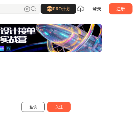
NiceLabStudio
关注
PRO计划
登录
注册
关注
私信