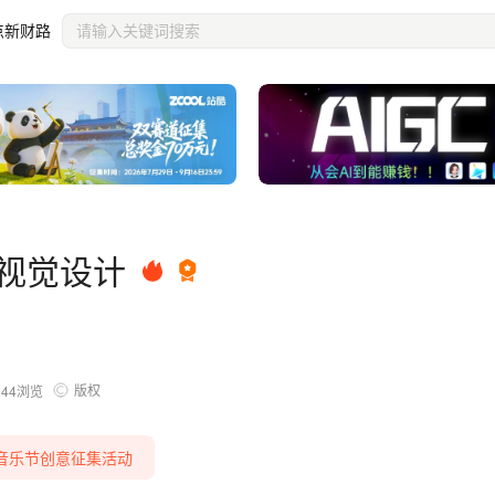
点新财路
-视觉设计
版权
044
浏览
音乐节创意征集活动