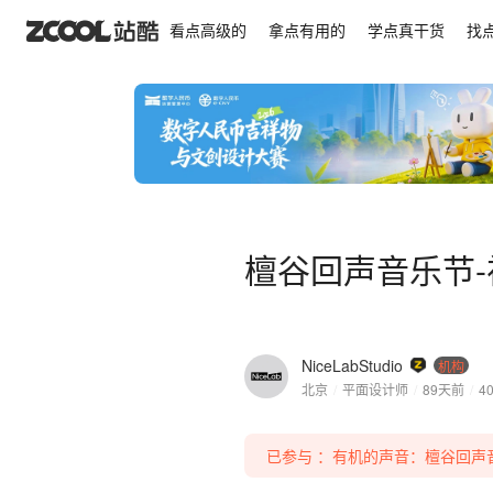
檀谷回声音乐节-视觉设计
看点高级的
拿点有用的
学点真干货
找
檀谷回声音乐节
NiceLabStudio
机构
北京
/
平面设计师
/
89天前
/
4
已参与 ：有机的声音：檀谷回声