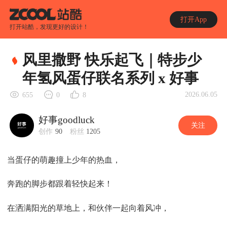
打开App
打开站酷，发现更好的设计！
风里撒野 快乐起飞｜特步少
年氢风蛋仔联名系列 x 好事
2026.06.05
655
0
8
好事goodluck
关注
创作
90
粉丝
1205
当蛋仔的萌趣撞上少年的热血，
奔跑的脚步都跟着轻快起来！
在洒满阳光的草地上，和伙伴一起向着风冲，