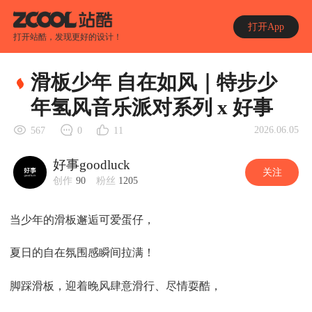
打开App
打开站酷，发现更好的设计！
滑板少年 自在如风｜特步少
年氢风音乐派对系列 x 好事
2026.06.05
567
0
11
好事goodluck
关注
创作
90
粉丝
1205
当少年的滑板邂逅可爱蛋仔，
夏日的自在氛围感瞬间拉满！
脚踩滑板，迎着晚风肆意滑行、尽情耍酷，