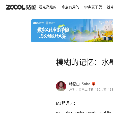
模糊的记忆：水墨素描丙烯系列
看点高级的
拿点有用的
学点真干货
找
模糊的记忆：水
特纪由_Solar
深圳
/
艺术工作者
/
90天前
/
2
MJ咒语🪄：
multiple ghosted overlays of the