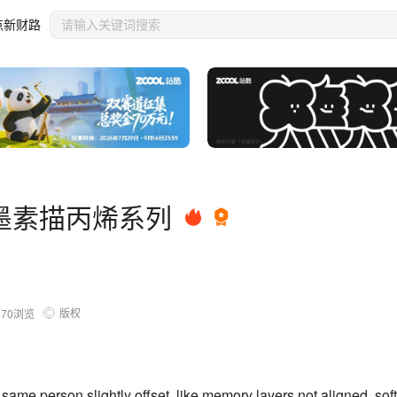
点新财路
墨素描丙烯系列
版权
870
浏览
 same person slightly offset, like memory layers not aligned, soft