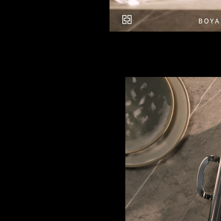
Current
Duration
/
Time
Time