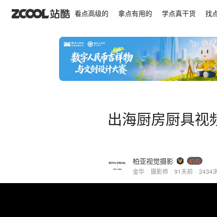
出海厨房厨具视频拍摄 ｜COOKERKING烤盘pizza盘
看点高级的
拿点有用的
学点真干货
找
出海厨房厨具视频拍
柏亚视觉摄影
机构
金华
/
摄影师
/
91天前
/
2434