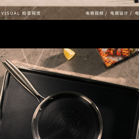
Loaded:
Progress:
0%
0.00%