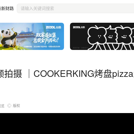
XBOYA
点新财路
摄 ｜COOKERKING烤盘pizza
版权
浏览