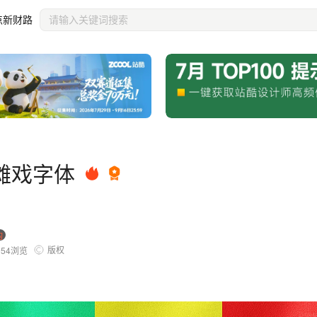
点新财路
傩戏字体
构
版权
954
浏览