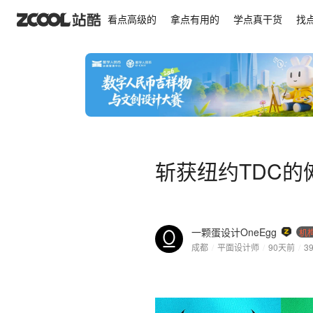
斩获纽约TDC的傩戏字体
看点高级的
拿点有用的
学点真干货
找
斩获纽约TDC的
一颗蛋设计OneEgg
机
成都
/
平面设计师
/
90天前
/
3