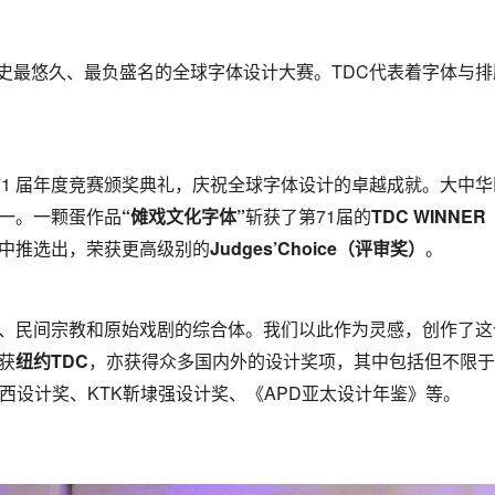
，是历史最悠久、最负盛名的全球字体设计大赛。TDC代表着字体与
第 71 届年度竞赛颁奖典礼，庆祝全球字体设计的卓越成就。大中华
一。一颗蛋作品
“傩戏文化字体”
斩获了第71届的
TDC WINN
中推选出，荣获更高级别的
Judges’Choice（评审奖）
。
、民间宗教和原始戏剧的综合体。我们以此作为灵感，创作了这
获
纽约TDC
，亦获得众多国内外的设计奖项，其中包括但不限于：Hi
西设计奖、KTK靳埭强设计奖、《APD亚太设计年鉴》等。