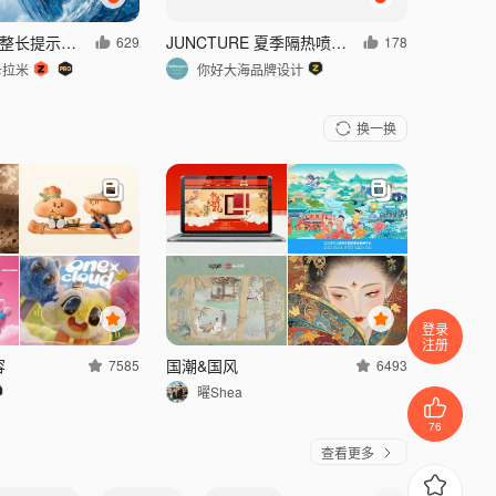
AIGC—一条完整长提示词，让你看懂什么叫真正的控制力
JUNCTURE 夏季隔热喷雾产品设计
629
178
卡拉米
你好大海品牌设计
换一换
登录
注册
容
国潮&国风
7585
6493
曜Shea
76
查看更多