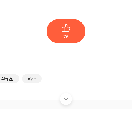
76
AI作品
aigc