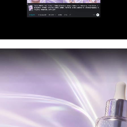
Loaded:
Progress:
0%
0.00%