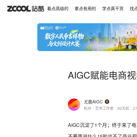
AIGC赋能电商视频美妆（广告）
看点高级的
拿点有用的
学点真干货
找
AIGC赋能电商
尤鹿AIGC
杭州
/
艺术工作者
/
92天前
/
2
AIGC沉淀了1个月；终于来了
不要再说什么15秒出不了商业