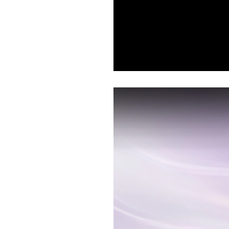
Current
Duration
/
Time
Time