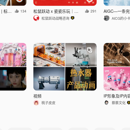
稻花村品牌全案设计 | 标志/VI/包装/空间
松鼠跃动 x 瓷瓷乐玩｜品牌战略与视觉系统升级全案
134
291
松鼠跃动战略咨询
AICG的小
视频
IP形象及IP内
桃子皮皮
蔡蔡文化