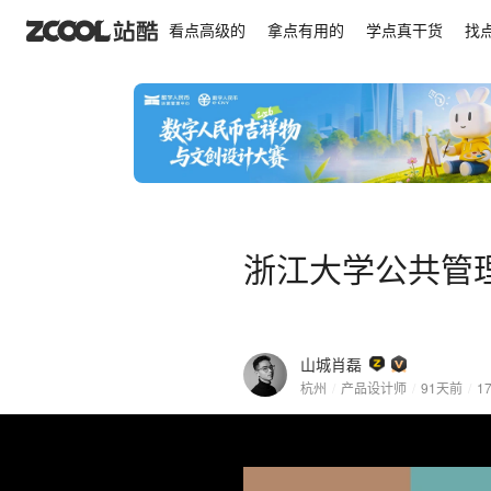
浙江大学公共管理学院大楼视觉设计
看点高级的
拿点有用的
学点真干货
找
浙江大学公共管
山城肖磊
杭州
/
产品设计师
/
91天前
/
1