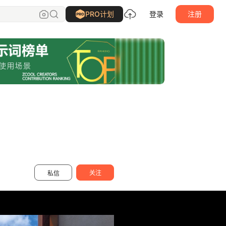
山城肖磊
关注
PRO计划
登录
注册
关注
私信