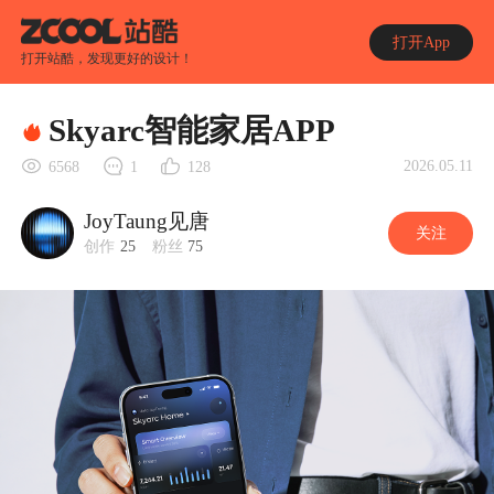
打开App
打开站酷，发现更好的设计！
Skyarc智能家居APP
2026.05.11
6568
1
128
JoyTaung见唐
关注
创作
25
粉丝
75