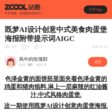
打开App
打开站酷，发现更好的设计！
既梦AI设计创意中式美食肉蛋堡
海报附带提示词AIGC
2026.05.11
313
0
3
风中的玫瑰耶
关注
创作
305
粉丝
5
色
泽金黄的面饼胚里面夹着色泽金黄的
鸡蛋和猪肉馅料.淋上一层麻辣的红油酱
汁.中式风格肉蛋堡.
这一期使用既梦AI设计创意肉蛋堡海报.