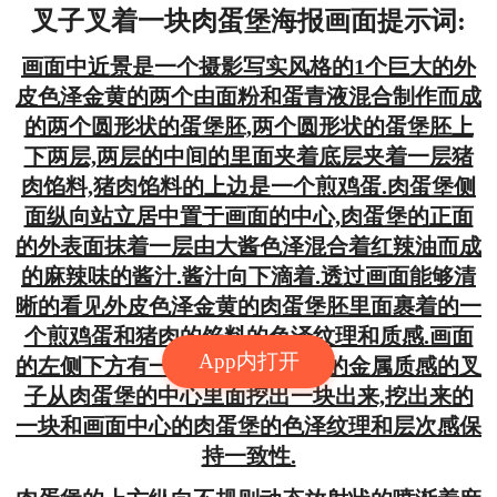
叉子叉着一块肉蛋堡海报画面提示词:
画面中近景是一个摄影写实风格的1个巨大的外
皮色泽金黄的两个由面粉和蛋青液混合制作而成
的两个圆形状的蛋堡胚,两个圆形状的蛋堡胚上
下两层,两层的中间的里面夹着底层夹着一层猪
肉馅料,猪肉馅料的上边是一个煎鸡蛋.肉蛋堡侧
面纵向站立居中置于画面的中心,肉蛋堡的正面
的外表面抹着一层由大酱色泽混合着红辣油而成
的麻辣味的酱汁.酱汁向下滴着.透过画面能够清
晰的看见外皮色泽金黄的肉蛋堡胚里面裹着的一
个煎鸡蛋和猪肉的馅料的色泽纹理和质感.画面
App内打开
的左侧下方有一手拿着一个金色的金属质感的叉
子从肉蛋堡的中心里面挖出一块出来,挖出来的
一块和画面中心的肉蛋堡的色泽纹理和层次感保
持一致性.