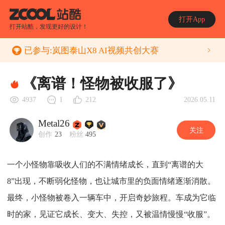
打开App
打开站酷，发现更好的设计！
已参与:
岚图泰山X8 AI视频共创大赛
《离谱！怪物被收服了》
2026.05.11
4937
1
212
Metal26
关注
创作
23
粉丝
495
一个小怪物靠吸收人们的不满情绪成长，直到“离谱的大
8”出现，不断弱化怪物，也让城市里的负面情绪逐渐消散。
最终，小怪物被卷入一辆车中，开启奇妙旅程。车成为它临
时的家，见证它成长、变大、失控，又被温情慢慢“收服”。