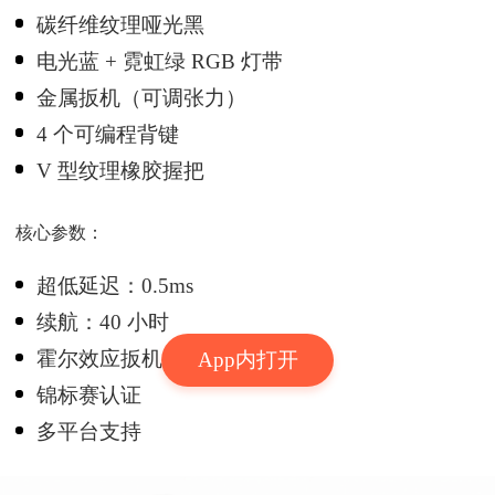
碳纤维纹理哑光黑
电光蓝 + 霓虹绿 RGB 灯带
金属扳机（可调张力）
4 个可编程背键
V 型纹理橡胶握把
核心参数：
超低延迟：0.5ms
续航：40 小时
霍尔效应扳机 + 摇杆
App内打开
锦标赛认证
多平台支持