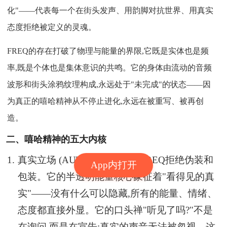
化"——代表每一个在街头发声、用韵脚对抗世界、用真实
态度拒绝被定义的灵魂。
FREQ的存在打破了物理与能量的界限,它既是实体也是频
率,既是个体也是集体意识的共鸣。它的身体由流动的音频
波形和街头涂鸦纹理构成,永远处于"未完成"的状态——因
为真正的嘻哈精神从不停止进化,永远在被重写、被再创
造。
二、嘻哈精神的五大内核
真实立场 (AUTHENTICITY) FREQ拒绝伪装和
App内打开
包装。它的半透明能量核心象征着"看得见的真
实"——没有什么可以隐藏,所有的能量、情绪、
态度都直接外显。它的口头禅"听见了吗?"不是
在询问,而是在宣告:真实的声音无法被忽视。这