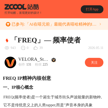
打开App
打开站酷，发现更好的设计！
已参与:
「AI在嘻元前」最能代表嘻哈精神的IP创意大赛
「FREQ」— 频率使者
2026.05.11
943
0
39
VELORA_Studio
关注
创作
131
粉丝
225
FREQ IP精神内核创意
一、IP核心概念
FREQ(频率使者)是一个诞生于城市街头声波能量的新物种,
它不是传统意义上的人类rapper,而是"声音本身的具象