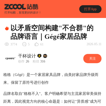
打开App
打开站酷，发现更好的设计！
以矛盾空间构建"不合群"的
品牌语言｜Gégé家居品牌
2026.05.11
3774
5
61
干杯设计
关注
创作
26
粉丝
316
格格（Gégé）是一个家居家具品牌，由美好家品牌升级而
来。保留了原符号进行创作
品牌名取自"格格不入"。客户明确希望与主流家居审美保持
距离，因此视觉方向的核心命题是：如何让"异质感"成为可