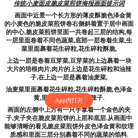
传统小麦面皮脆皮菜煎饼海报画面提示词
画面中近景一个长方形的薄皮酥脆色泽金黄
的小麦色的脆皮菜煎饼卷右侧斜着置于居中画面
的中心,脆皮菜煎饼里面一共卷起三层的结构,每
一层里面卷着不同色蔬菜,底部一层卷着生菜,生
菜里面裹着花生碎粒,花生碎粒酥脆,
上边一层是卷着豆芽菜,豆芽菜的上边裹着一块
大片的培根肉片,肉片的上边是花生碎粒和油辣
子,在上边一层是裹着油麦菜,
油麦菜里面裹着花生碎粒,花生碎粒酥脆,色泽金
黄,里面还裹着一层油辣子.
App内打开
画面的左侧中上方有一只手拿着一个金色的夹
子,夹子夹在脆皮菜煎饼的上层和底层.从画面中
能够清晰的看见脆皮菜煎饼外皮色泽金黄和纹理
质感和里面三层分别裹着不同的蔬菜的馅料.