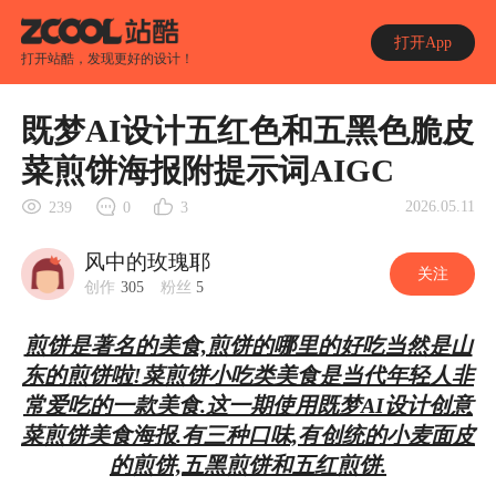
打开App
打开站酷，发现更好的设计！
既梦AI设计五红色和五黑色脆皮
菜煎饼海报附提示词AIGC
2026.05.11
239
0
3
风中的玫瑰耶
关注
创作
305
粉丝
5
煎饼是著名的美食,煎饼的哪里的好吃当然是山
东的煎饼啦!菜煎饼小吃类美食是当代年轻人非
常爱吃的一款美食.这一期使用既梦AI设计创意
菜煎饼美食海报.有三种口味,有创统的小麦面皮
的煎饼,五黑煎饼和五红煎饼.